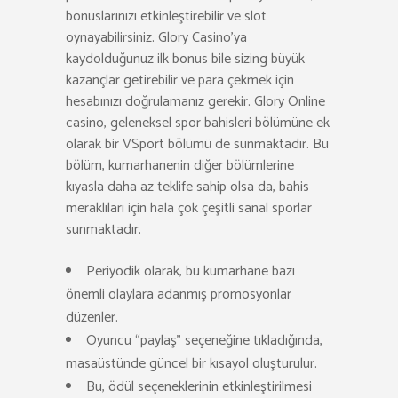
bonuslarınızı etkinleştirebilir ve slot
oynayabilirsiniz. Glory Casino’ya
kaydolduğunuz ilk bonus bile sizing büyük
kazançlar getirebilir ve para çekmek için
hesabınızı doğrulamanız gerekir. Glory Online
casino, geleneksel spor bahisleri bölümüne ek
olarak bir VSport bölümü de sunmaktadır. Bu
bölüm, kumarhanenin diğer bölümlerine
kıyasla daha az teklife sahip olsa da, bahis
meraklıları için hala çok çeşitli sanal sporlar
sunmaktadır.
Periyodik olarak, bu kumarhane bazı
önemli olaylara adanmış promosyonlar
düzenler.
Oyuncu “paylaş” seçeneğine tıkladığında,
masaüstünde güncel bir kısayol oluşturulur.
Bu, ödül seçeneklerinin etkinleştirilmesi