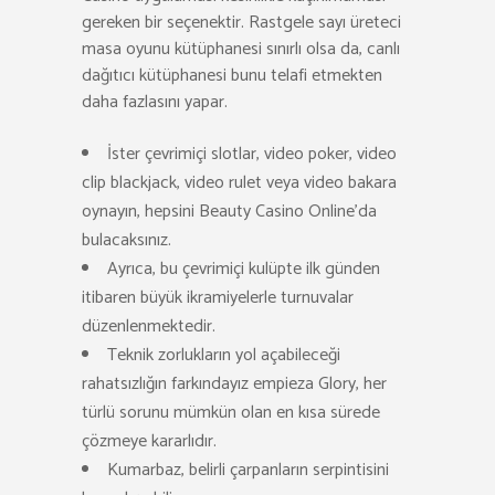
gereken bir seçenektir. Rastgele sayı üreteci
masa oyunu kütüphanesi sınırlı olsa da, canlı
dağıtıcı kütüphanesi bunu telafi etmekten
daha fazlasını yapar.
İster çevrimiçi slotlar, video poker, video
clip blackjack, video rulet veya video bakara
oynayın, hepsini Beauty Casino Online’da
bulacaksınız.
Ayrıca, bu çevrimiçi kulüpte ilk günden
itibaren büyük ikramiyelerle turnuvalar
düzenlenmektedir.
Teknik zorlukların yol açabileceği
rahatsızlığın farkındayız empieza Glory, her
türlü sorunu mümkün olan en kısa sürede
çözmeye kararlıdır.
Kumarbaz, belirli çarpanların serpintisini