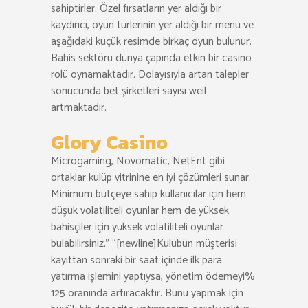
sahiptirler. Özel fırsatların yer aldığı bir
kaydırıcı, oyun türlerinin yer aldığı bir menü ve
aşağıdaki küçük resimde birkaç oyun bulunur.
Bahis sektörü dünya çapında etkin bir casino
rolü oynamaktadır. Dolayısıyla artan talepler
sonucunda bet şirketleri sayısı weil
artmaktadır.
Glory Casino
Microgaming, Novomatic, NetEnt gibi
ortaklar kulüp vitrinine en iyi çözümleri sunar.
Minimum bütçeye sahip kullanıcılar için hem
düşük volatiliteli oyunlar hem de yüksek
bahisçiler için yüksek volatiliteli oyunlar
bulabilirsiniz.” “[newline]Kulübün müşterisi
kayıttan sonraki bir saat içinde ilk para
yatırma işlemini yaptıysa, yönetim ödemeyi%
125 oranında artıracaktır. Bunu yapmak için