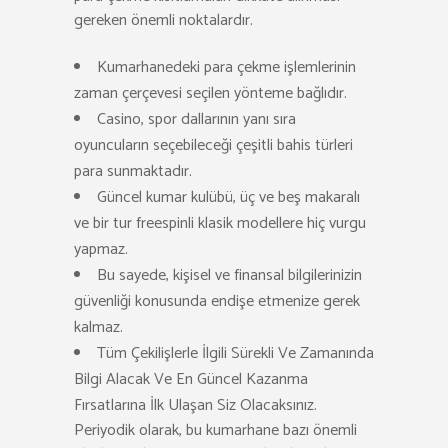
gereken önemli noktalardır.
Kumarhanedeki para çekme işlemlerinin
zaman çerçevesi seçilen yönteme bağlıdır.
Casino, spor dallarının yanı sıra
oyuncuların seçebileceği çeşitli bahis türleri
para sunmaktadır.
Güncel kumar kulübü, üç ve beş makaralı
ve bir tur freespinli klasik modellere hiç vurgu
yapmaz.
Bu sayede, kişisel ve finansal bilgilerinizin
güvenliği konusunda endişe etmenize gerek
kalmaz.
Tüm Çekilişlerle İlgili Sürekli Ve Zamanında
Bilgi Alacak Ve En Güncel Kazanma
Fırsatlarına İlk Ulaşan Siz Olacaksınız.
Periyodik olarak, bu kumarhane bazı önemli