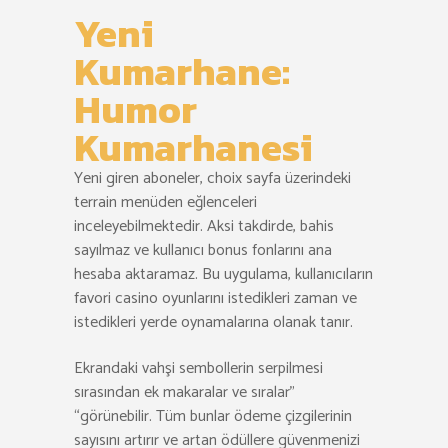
Yeni
Kumarhane:
Humor
Kumarhanesi
Yeni giren aboneler, choix sayfa üzerindeki
terrain menüden eğlenceleri
inceleyebilmektedir. Aksi takdirde, bahis
sayılmaz ve kullanıcı bonus fonlarını ana
hesaba aktaramaz. Bu uygulama, kullanıcıların
favori casino oyunlarını istedikleri zaman ve
istedikleri yerde oynamalarına olanak tanır.
Ekrandaki vahşi sembollerin serpilmesi
sırasından ek makaralar ve sıralar”
“görünebilir. Tüm bunlar ödeme çizgilerinin
sayısını artırır ve artan ödüllere güvenmenizi