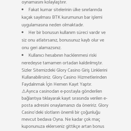
oynamasını kolaylaştırır.
Fakat kumar sitelerinin ülke sınırlarında
kaçak sayılması BTK kurumunun bar işlemi
uygulamasına neden olmaktadır.
Her bir bonusun kullanım süreci vardır ve
siz onu atlatırsanız, bonusunuz kayb olur ve
onu geri alamazsınız.
Kullanıcı hesabının hacklenmesi riski
neredeyse tamamen ortadan kaldırılmıştır.
Sizler Sitemizdeki Glory Casino Giriş Linklerini
Kullanabilirsiniz. Glory Casino Hizmetlerinden
Faydalnmak İçin Hemen Kayıt Yaptır.
⚠️Ayrıca casinodan e-postayla gönderilen
bağlantıya tıklayarak kayıt sırasında verilen e-
posta adresini onaylamanızı da öneririz. Glory
Casino’deki slotların önemli bir çoğunluğu
mevcut bedava Oyna. Ne kadar çok maç
kuponunuza eklerseniz gittikçe artan bonus