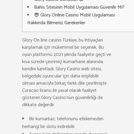
Bahis Sitesinin Mobil Uygulaması Güvenilir Mi?
😎 Glory Online Casino Mobil Uygulaması
Hakkında Bilmeniz Gerekenler
Glory On line casino Türkiye, bu ihtiyaçları
karşılamak için mükemmel bir seçenek. Bu
oyun platformu 2021 yılında faaliyete geçti ve
kısa sürede çevrimiçi kumarhane alanında
kendini kanıtladı. Glory Casino web sitesi,
bölgedeki oyuncular için daha erişilebilir
olması amacıyla birkaç farklı dile çevrilmiştir.
Curacao lisansı ile yasal olarak faaliyet
gösteren Glory Casino’nun güvenilirliği de
dikkate değerdir.
Bir kumarbaz, telefonunu etkilemeden
herhangi bir slotu indirebilir.