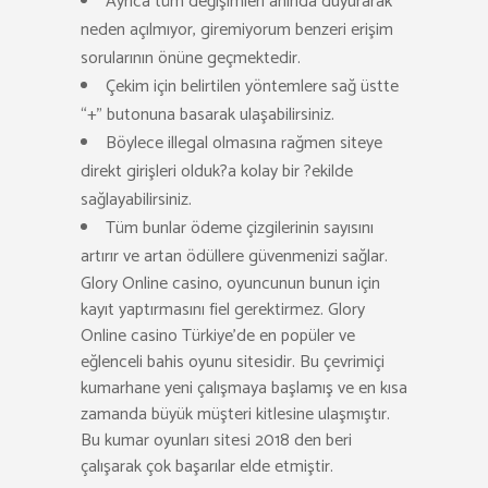
Ayrıca tüm değişimleri anında duyurarak
neden açılmıyor, giremiyorum benzeri erişim
sorularının önüne geçmektedir.
Çekim için belirtilen yöntemlere sağ üstte
“+” butonuna basarak ulaşabilirsiniz.
Böylece illegal olmasına rağmen siteye
direkt girişleri olduk?a kolay bir ?ekilde
sağlayabilirsiniz.
Tüm bunlar ödeme çizgilerinin sayısını
artırır ve artan ödüllere güvenmenizi sağlar.
Glory Online casino, oyuncunun bunun için
kayıt yaptırmasını fiel gerektirmez. Glory
Online casino Türkiye’de en popüler ve
eğlenceli bahis oyunu sitesidir. Bu çevrimiçi
kumarhane yeni çalışmaya başlamış ve en kısa
zamanda büyük müşteri kitlesine ulaşmıştır.
Bu kumar oyunları sitesi 2018 den beri
çalışarak çok başarılar elde etmiştir.