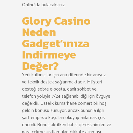
Online’da bulacaksınız.
Glory Casino
Neden
Gadget’ınıza
Indirmeye
Değer?
Yerli kullanıcılar için ana dillerinde bir arayüz
ve teknik destek sağlanmaktadır. Müşteri
desteği sobre e-posta, canlı sohbet ve
telefon yoluyla 7/24 sağlanabildiği için övgüye
değerdir. Üstelik kumarhane cömert bir hoş
geldin bonusu sunuyor, ancak bununla ilgili
şart empieza koşulları okuyup anlamak çok
önemli. Bonus aktifken bahis gereksinimleri ve
para çekme kısıtlamaları dikkate alınması