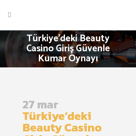
Türkiye’deki Beauty
Casino Giriş Güvenle
Kumar Oynayı
27 mar
Türkiye’deki
Beauty Casino