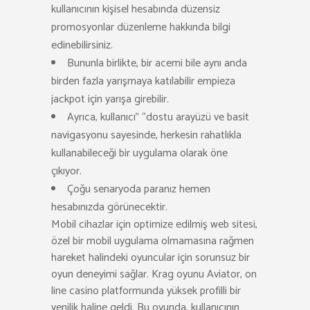
kullanıcının kişisel hesabında düzensiz
promosyonlar düzenleme hakkında bilgi
edinebilirsiniz.
Bununla birlikte, bir acemi bile aynı anda
birden fazla yarışmaya katılabilir empieza
jackpot için yarışa girebilir.
Ayrıca, kullanıcı” “dostu arayüzü ve basit
navigasyonu sayesinde, herkesin rahatlıkla
kullanabileceği bir uygulama olarak öne
çıkıyor.
Çoğu senaryoda paranız hemen
hesabınızda görünecektir.
Mobil cihazlar için optimize edilmiş web sitesi,
özel bir mobil uygulama olmamasına rağmen
hareket halindeki oyuncular için sorunsuz bir
oyun deneyimi sağlar. Krag oyunu Aviator, on
line casino platformunda yüksek profilli bir
yenilik haline geldi. Bu oyunda, kullanıcının