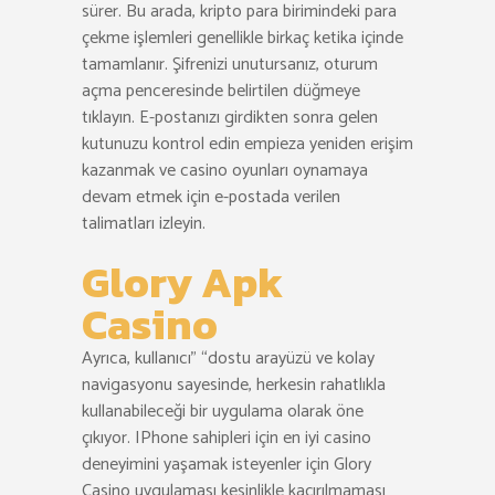
sürer. Bu arada, kripto para birimindeki para
çekme işlemleri genellikle birkaç ketika içinde
tamamlanır. Şifrenizi unutursanız, oturum
açma penceresinde belirtilen düğmeye
tıklayın. E-postanızı girdikten sonra gelen
kutunuzu kontrol edin empieza yeniden erişim
kazanmak ve casino oyunları oynamaya
devam etmek için e-postada verilen
talimatları izleyin.
Glory Apk
Casino
Ayrıca, kullanıcı” “dostu arayüzü ve kolay
navigasyonu sayesinde, herkesin rahatlıkla
kullanabileceği bir uygulama olarak öne
çıkıyor. IPhone sahipleri için en iyi casino
deneyimini yaşamak isteyenler için Glory
Casino uygulaması kesinlikle kaçırılmaması