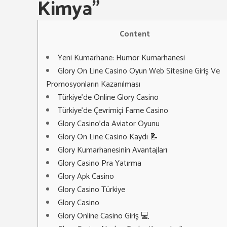
Kimya”
Content
Yeni Kumarhane: Humor Kumarhanesi
Glory On Line Casino Oyun Web Sitesine Giriş Ve
Promosyonların Kazanılması
Türkiye’de Online Glory Casino
Türkiye’de Çevrimiçi Fame Casino
Glory Casino’da Aviator Oyunu
Glory On Line Casino Kaydı 📝
Glory Kumarhanesinin Avantajları
Glory Casino Pra Yatırma
Glory Apk Casino
Glory Casino Türkiye
Glory Casino
Glory Online Casino Giriş 💻