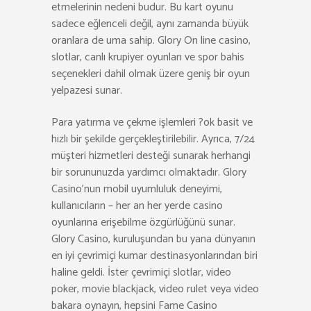
etmelerinin nedeni budur. Bu kart oyunu
sadece eğlenceli değil, aynı zamanda büyük
oranlara de uma sahip. Glory On line casino,
slotlar, canlı krupiyer oyunları ve spor bahis
seçenekleri dahil olmak üzere geniş bir oyun
yelpazesi sunar.
Para yatırma ve çekme işlemleri ?ok basit ve
hızlı bir şekilde gerçekleştirilebilir. Ayrıca, 7/24
müşteri hizmetleri desteği sunarak herhangi
bir sorununuzda yardımcı olmaktadır. Glory
Casino’nun mobil uyumluluk deneyimi,
kullanıcıların – her an her yerde casino
oyunlarına erişebilme özgürlüğünü sunar.
Glory Casino, kuruluşundan bu yana dünyanın
en iyi çevrimiçi kumar destinasyonlarından biri
haline geldi. İster çevrimiçi slotlar, video
poker, movie blackjack, video rulet veya video
bakara oynayın, hepsini Fame Casino