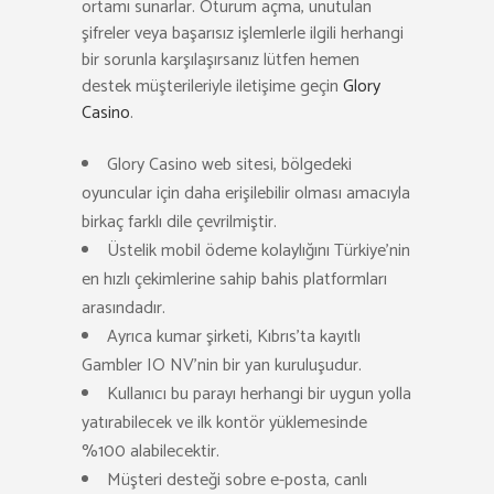
ortamı sunarlar. Oturum açma, unutulan
şifreler veya başarısız işlemlerle ilgili herhangi
bir sorunla karşılaşırsanız lütfen hemen
destek müşterileriyle iletişime geçin
Glory
Casino
.
Glory Casino web sitesi, bölgedeki
oyuncular için daha erişilebilir olması amacıyla
birkaç farklı dile çevrilmiştir.
Üstelik mobil ödeme kolaylığını Türkiye’nin
en hızlı çekimlerine sahip bahis platformları
arasındadır.
Ayrıca kumar şirketi, Kıbrıs’ta kayıtlı
Gambler IO NV’nin bir yan kuruluşudur.
Kullanıcı bu parayı herhangi bir uygun yolla
yatırabilecek ve ilk kontör yüklemesinde
%100 alabilecektir.
Müşteri desteği sobre e-posta, canlı