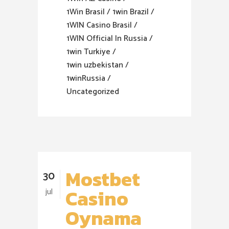
1Win Brasil
/
1win Brazil
/
1WIN Casino Brasil
/
1WIN Official In Russia
/
1win Turkiye
/
1win uzbekistan
/
1winRussia
/
Uncategorized
Mostbet
30
Casino
jul
Oynama