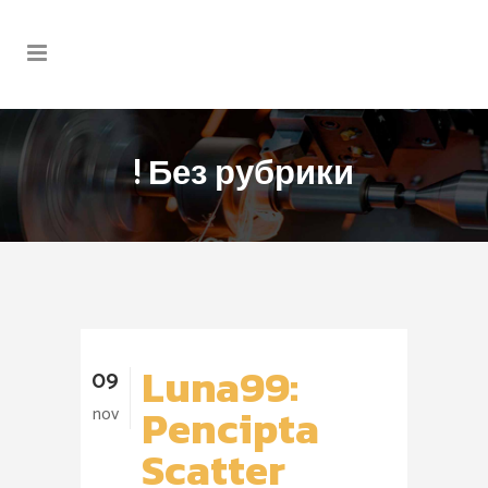
! Без рубрики
Luna99:
09
Pencipta
nov
Scatter