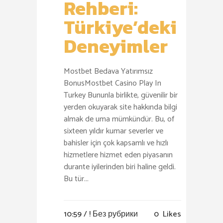
Rehberi:
Türkiye’deki
Deneyimler
Mostbet Bedava Yatırımsız
BonusMostbet Casino Play In
Turkey Bununla birlikte, güvenilir bir
yerden okuyarak site hakkında bilgi
almak de uma mümkündür. Bu, of
sixteen yıldır kumar severler ve
bahisler için çok kapsamlı ve hızlı
hizmetlere hizmet eden piyasanın
durante iyilerinden biri haline geldi.
Bu tür...
10:59 /
! Без рубрики
0
Likes