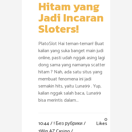
Hitam yang
Jadi Incaran
Sloters!
PlatoSlot Hai teman-teman! Buat
kalian yang suka banget main judi
online, pasti udah nggak asing lagi
dong sama yang namanya scatter
hitam ? Nah, ada satu situs yang
membuat fenomena ini jadi
semakin hits, yaitu Luna99 . Yup,
kalian nggak salah baca, Luna99
bisa merintis dalam...
0
10:44 /
! Без рубрики
/
Likes
1Win AZ Casino
/