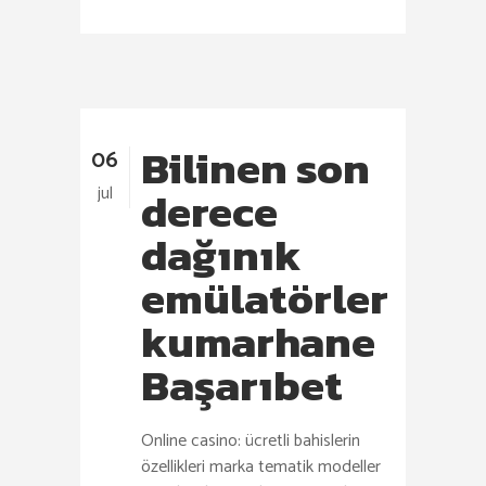
Bilinen son
06
jul
derece
dağınık
emülatörler
kumarhane
Başarıbet
Online casino: ücretli bahislerin
özellikleri marka tematik modeller