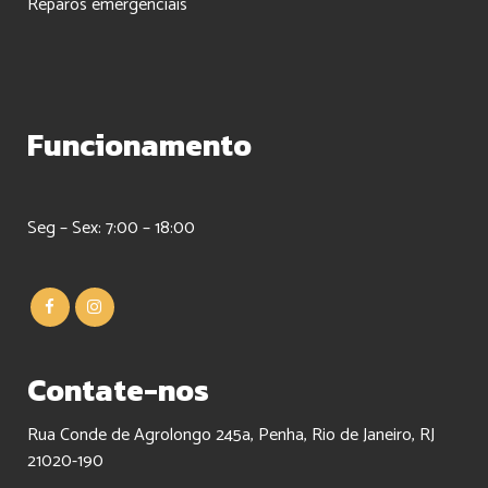
Reparos emergenciais
Funcionamento
Seg – Sex: 7:00 – 18:00
Contate-nos
Rua Conde de Agrolongo 245a, Penha, Rio de Janeiro, RJ
21020-190 ​