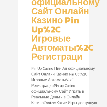
официальному
Сайт Онлайн
Казино Pin
Up%2C
Игровые
Автоматы%2C
Регистраци
Pin Up Casino Пин Ап официальному
Сайт Онлайн Казино Pin Up%2C
Игровые Автоматы%2C
РегистрацияPin-up Casino
официальному Сайт Играть в
Реальные Деньги в Онлайн
КазиноContentКакие Игры доступную