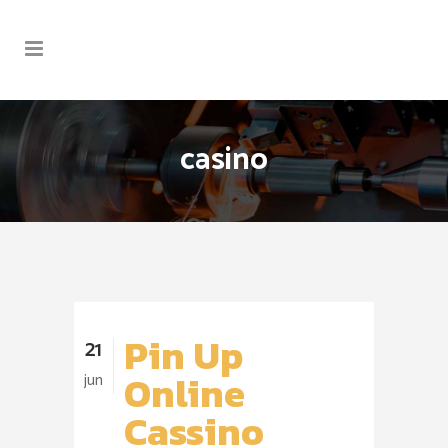
casino
Pin Up
21
Online
jun
Cassino