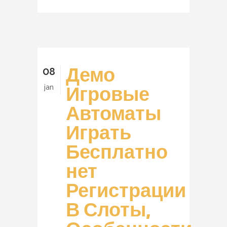
Демо
08
Игровые
jan
Автоматы
Играть
Бесплатно
нет
Регистрации
В Слоты,