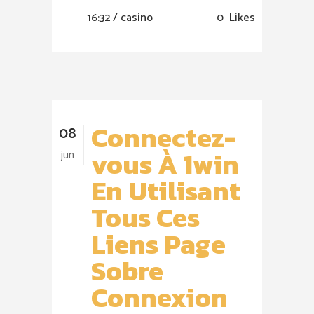
16:32 /
casino
0
Likes
Connectez-
08
vous À 1win
jun
En Utilisant
Tous Ces
Liens Page
Sobre
Connexion