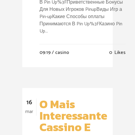
В Pin Up%3FПриветственные Бонусы
Для Новых Игроков PinupВиды Игр а
Pin-upКакие Способы оплаты
Принимаются В Pin Up%3FКазино Pin
Up...
09:19 /
casino
0
Likes
O Mais
16
Interessante
mar
Cassino E