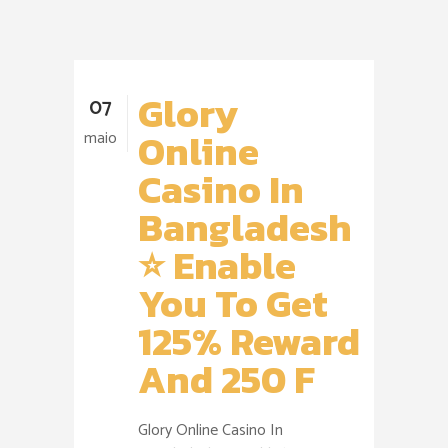
Glory
07
Online
maio
Casino In
Bangladesh
⭐ Enable
You To Get
125% Reward
And 250 F
Glory Online Casino In