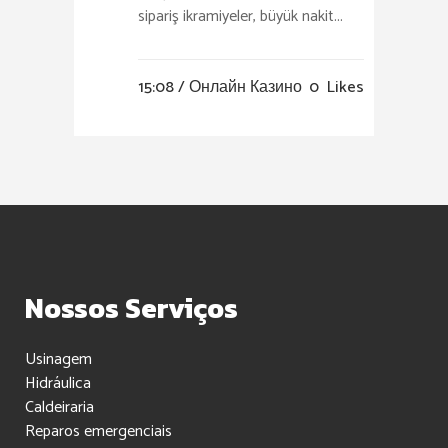
sipariş ikramiyeler, büyük nakit...
15:08 /
Онлайн Казино
0
Likes
Nossos Serviços
Usinagem
Hidráulica
Caldeiraria
Reparos emergenciais