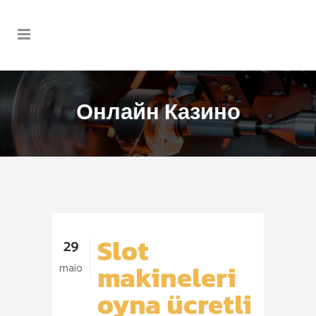
Онлайн Казино
Slot
29
makineleri
maio
oyna ücretli